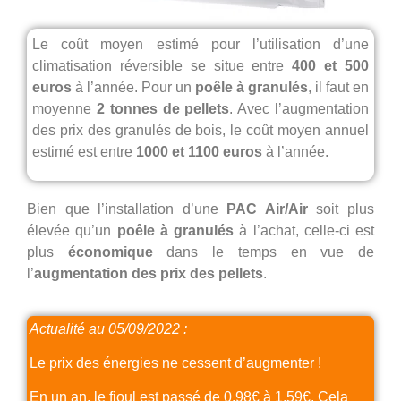
Le coût moyen estimé pour l’utilisation d’une
climatisation réversible
se situe entre
400 et 500
euros
à l’année. Pour un
poêle à granulés
, il faut en
moyenne
2 tonnes de pellets
. Avec l’augmentation
des prix des
granulés de bois
, le coût moyen annuel
estimé est entre
1000 et 1100 euros
à l’année.
Bien que l’installation d’une
PAC Air/Air
soit plus
élevée qu’un
poêle à granulés
à l’achat, celle-ci est
plus
économique
dans le temps en vue de
l’
augmentation des prix des pellets
.
Actualité au 05/09/2022 :
Le prix des énergies ne cessent d’augmenter !
En un an, le fioul est passé de 0.98€ à 1,59€. Cela